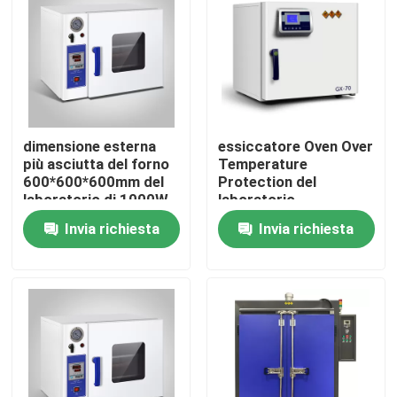
Prodotti
Forno più asciutto del laboratorio
dimensione esterna
essiccatore Oven Over
Forno di essiccazione industriale
più asciutta del forno
Temperature
600*600*600mm del
Protection del
laboratorio di 1000W
laboratorio
SUS304
dell'esposizione di LED
Incubatrice termostatica
Invia richiesta
Invia richiesta
1000W
Incubatrice di raffreddamento
Camera Temperatura Umidità
Camera climatizzata