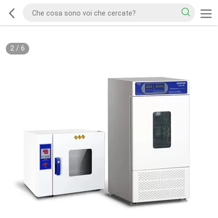
2
/
6