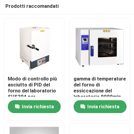
Prodotti raccomandati
Modo di controllo più
gamma di temperature
asciutto di PID del
del forno di
forno del laboratorio
essiccazione del
Casa
SUS304 per
laboratorio 9999min
l'industriale
1000W SUS304
Invia richiesta
Invia richiesta
50~300℃
Chi siamo
Contatti