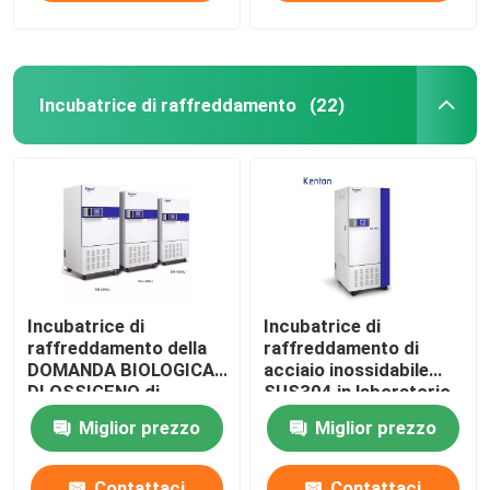
Incubatrice di raffreddamento
(22)
Incubatrice di
Incubatrice di
raffreddamento della
raffreddamento di
DOMANDA BIOLOGICA
acciaio inossidabile
DI OSSIGENO di
SUS304 in laboratorio
microbiologia per
medico 400L
Miglior prezzo
Miglior prezzo
cultura batterica 110V
220V
Contattaci
Contattaci