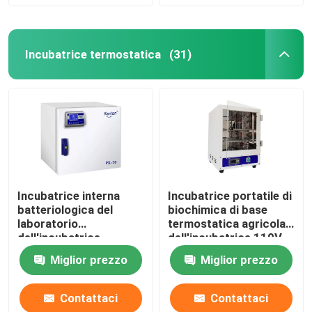
Incubatrice termostatica
(31)
Incubatrice interna
Incubatrice portatile di
batteriologica del
biochimica di base
laboratorio
termostatica agricola
dell'incubatrice
dell'incubatrice 110V
SUS304 di alta
220V
Miglior prezzo
Miglior prezzo
precisione
Contattaci
Contattaci