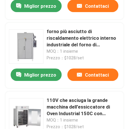
Miglior prezzo
Contattaci
forno più asciutto di
riscaldamento elettrico interno
industriale del forno di
essiccazione 220V SUS304
MOQ：1 insieme
Prezzo：$1028/set
Miglior prezzo
Contattaci
Casa
110V che asciuga la grande
macchina dell'essiccatore di
Prodotti
Oven Industrial 150C con
l'acciaio di Stainlees
MOQ：1 insieme
Chi siamo
Prezzo：$1028/set