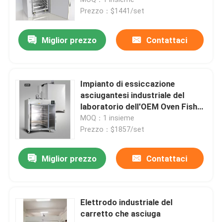
Prezzo：$1441/set
Incubatrice termostatica
Miglior prezzo
Contattaci
Incubatrice di raffreddamento
Impianto di essiccazione
Camera Temperatura Umidità
asciugantesi industriale del
laboratorio dell'OEM Oven Fish
Fruit 150C
MOQ：1 insieme
Camera climatizzata
Prezzo：$1857/set
Governo laminare del flusso d'aria
Miglior prezzo
Contattaci
Gabinetto di sicurezza biologica
Elettrodo industriale del
carretto che asciuga
Forno essiccatore sottovuoto