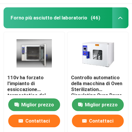
Forno più asciutto del laboratorio
(46)
110v ha forzato
Controllo automatico
l'impianto di
della macchina di Oven
essiccazione
Sterilization
termostatico del
Circulating Oven Dryer
laboratorio del forno
dell'aria calda di DHG
Miglior prezzo
Miglior prezzo
60Hz dell'essicazione
per convezione
Contattaci
Contattaci