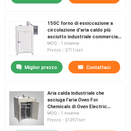
150C forno di essiccazione a
circolazione d'aria caldo più
asciutto industriale commerciale
del forno 5kw
MOQ：1 insieme
Prezzo：$711/set
Miglior prezzo
Contattaci
Aria calda industriale che
asciuga l'aria Oven For
Chemicals di Oven Electric
Heating Dry Hot
MOQ：1 insieme
Prezzo：$1397/set