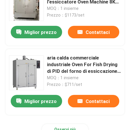
l'essiccatore Oven Machine 8KW
di Oven Air Blast
MOQ：1 insieme
Shaker Incubator orbitale
Prezzo：$1173/set
Miglior prezzo
Contattaci
Incubatrice di CO2
Incubatore anaerobico
aria calda commerciale
industriale Oven For Fish Drying
Camere per test ambientali
di PID del forno di essiccazione
250C
MOQ：1 insieme
Prezzo：$711/set
Agitatore incubatore per piastrine
Miglior prezzo
Contattaci
Forno a muffola
Bagnomaria da laboratorio
Osservi più