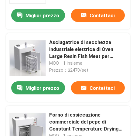
Miglior prezzo
Contattaci
Fatory Tour
Controllo di qualità
Asciugatrice di secchezza
industriale elettrica di Oven
Contattaci
Large Resin Fish Meat per
industria
MOQ：1 insieme
Prezzo：$2470/set
notizie
Miglior prezzo
Contattaci
Tutti i casi
Forno più asciutto del laboratorio
Forno di essiccazione
commerciale del pepe di
Constant Temperature Drying
Forno di essiccazione industriale
Oven 250C della doppia porta
MOQ：1 insieme