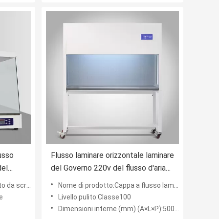
usso
Flusso laminare orizzontale laminare
del
del Governo 220v del flusso d'aria
o
del laboratorio Class100
 scrivania
Nome di prodotto:Cappa a flusso laminare classe 100
e
Livello pulito:Classe100
Dimensioni interne (mm) (A×L×P):500*1250*550