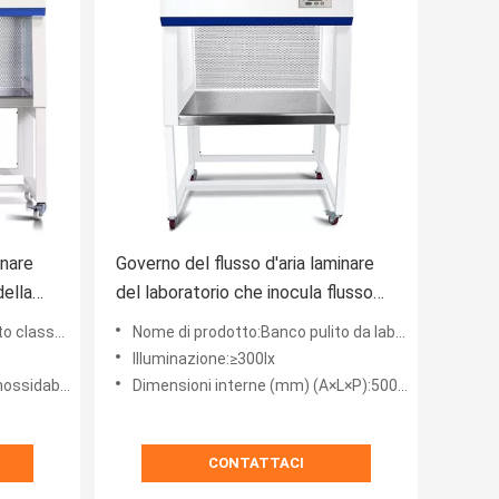
inare
Governo del flusso d'aria laminare
della
del laboratorio che inocula flusso
'aria
laminare Hood Horizontal del ciclo
lasse 100
Nome di prodotto:Banco pulito da laboratorio
Illuminazione:≥300lx
dabile 304
Dimensioni interne (mm) (A×L×P):500*700*550
CONTATTACI