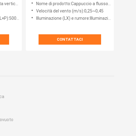
 UV
flusso d'aria laminare 100
verticale
Nome di prodotto:Cappuccio a flusso d'aria laminare
Velocità del vento (m/s):0,25~0,45
0*1250*550
Illuminazione (LX) e rumore:Illuminazione ≥300lx Rumore ≤62dB
CONTATTACI
ica
tovuoto