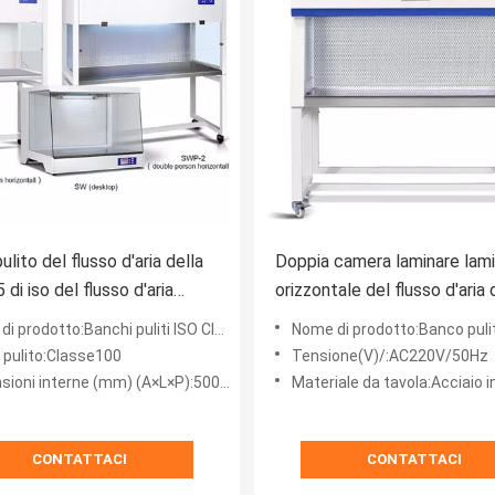
lito del flusso d'aria della
Doppia camera laminare lam
 di iso del flusso d'aria
orizzontale del flusso d'aria 
e verticale laminare del
classe 100 HEPA del flusso d
 prodotto:Banchi puliti ISO Classe 5
Nome di prodotto:Banco pulito c
 per il laboratorio
o pulito:Classe100
Tensione(V)/:AC220V/50Hz
oni interne (mm) (A×L×P):500*1250*550
Materiale da tavola:Acciaio inossi
CONTATTACI
CONTATTACI