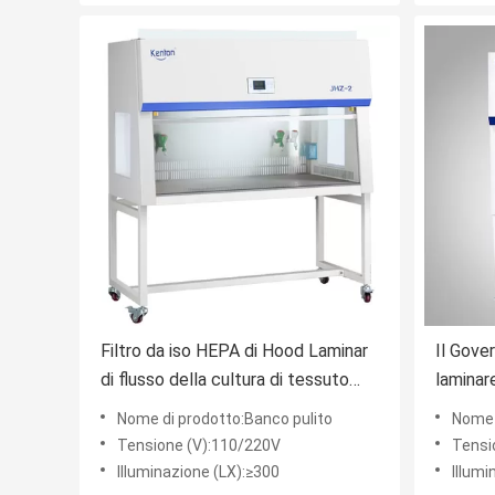
Filtro da iso HEPA di Hood Laminar
Il Gove
di flusso della cultura di tessuto
laminar
vegetale del flusso d'aria laminare
filtra 9
Nome di prodotto:Banco pulito
Nome 
di verticale della classe 5
Vertica
Tensione (V):110/220V
Tensi
Illuminazione (LX):≥300
Illumi