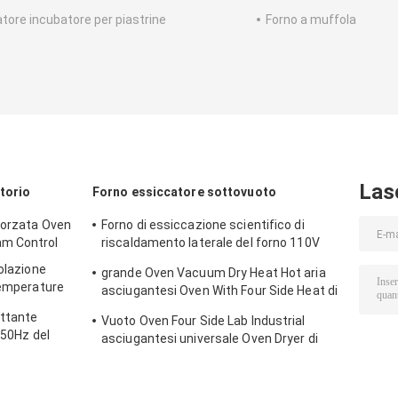
atore incubatore per piastrine
Forno a muffola
Las
atorio
Forno essiccatore sottovuoto
forzata Oven
Forno di essiccazione scientifico di
am Control
riscaldamento laterale del forno 110V
220V dell'essiccatore di vuoto dell'OEM 2
colazione
grande Oven Vacuum Dry Heat Hot aria
Temperature
asciugantesi Oven With Four Side Heat di
130L
ettante
Vuoto Oven Four Side Lab Industrial
g 50Hz del
asciugantesi universale Oven Dryer di
ospedale
DZF