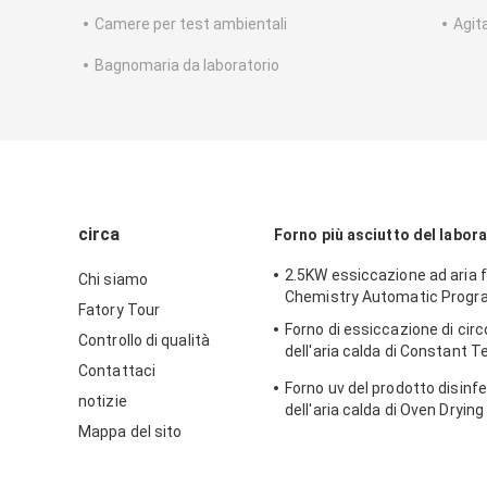
Camere per test ambientali
Agit
Bagnomaria da laboratorio
circa
Forno più asciutto del labor
2.5KW essiccazione ad aria 
Chi siamo
Chemistry Automatic Progr
Fatory Tour
Forno di essiccazione di cir
Controllo di qualità
dell'aria calda di Constant 
Contattaci
Laboratory Dryer Oven 250C
Forno uv del prodotto disinf
notizie
dell'aria calda di Oven Dryin
Mappa del sito
riscaldamento medico dell'