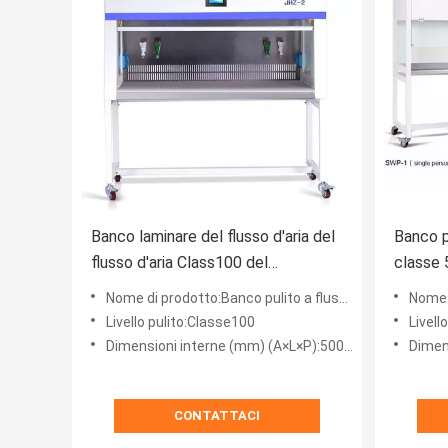
Banco laminare del flusso d'aria del
Banco pu
flusso d'aria Class100 del
classe 5
laboratorio orizzontale laminare del
laminar
Nome di prodotto:Banco pulito a flusso laminare
Nome di
Governo
Governo
Livello pulito:Classe100
Livell
Dimensioni interne (mm) (A×L×P):500*1250*550
Dimensi
CONTATTACI