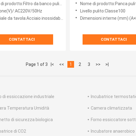
HEPA del flusso d'aria
0.5kw doppio della lampada
i prodotto:Filtro da banco pulito
Nome di prodotto:Panca pulita 
e della classe 100
laminare del Governo
one(V)/:AC220V/50Hz
Livello pulito:Classe100
le da tavola:Acciaio inossidabile 304
Dimensioni interne (mm) (A×L×P):50
CONTATTACI
CONTATTACI
Page 1 of 3
|<
<<
1
2
3
>>
>|
o di essiccazione industriale
Incubatrice termostat
ra Temperatura Umidità
Camera climatizzata
netto di sicurezza biologica
Forno essiccatore sot
batrice di CO2
Incubatore anaerobico