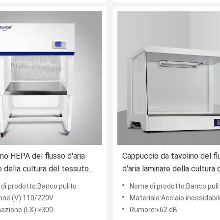
rno HEPA del flusso d'aria
Cappuccio da tavolino del fl
e della cultura del tessuto
d'aria laminare della cultura 
9,99% il flusso laminare Hood
tessuto del Governo di fluss
di prodotto:Banco pulito
Nome di prodotto:Banco pulito da
l
laminare
one (V):110/220V
Materiale:Acciaio inossidabil
nazione (LX):≥300
Rumore:≤62 dB