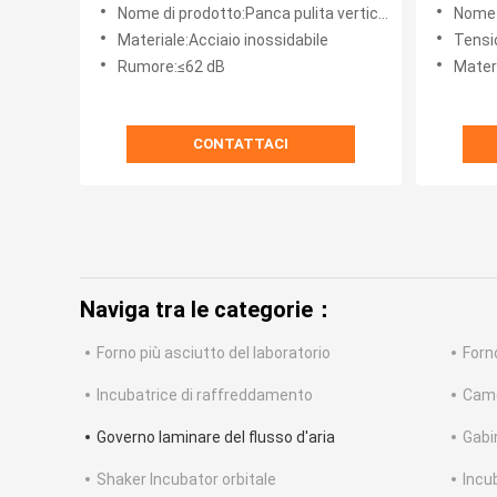
flusso del CE
99,99% 
Nome di prodotto:Panca pulita verticale
Nome d
laminar
Materiale:Acciaio inossidabile
Tensi
Rumore:≤62 dB
Materia
CONTATTACI
Naviga tra le categorie：
Forno più asciutto del laboratorio
Forn
Incubatrice di raffreddamento
Came
Governo laminare del flusso d'aria
Gabi
Shaker Incubator orbitale
Incu