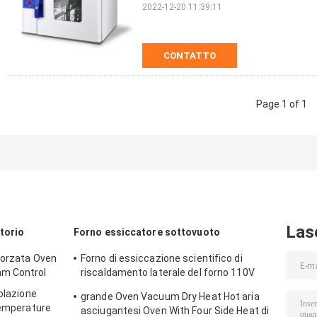
2022-12-20 11:39:11
CONTATTO
Page 1 of 1
Las
atorio
Forno essiccatore sottovuoto
forzata Oven
Forno di essiccazione scientifico di
am Control
riscaldamento laterale del forno 110V
220V dell'essiccatore di vuoto dell'OEM 2
colazione
grande Oven Vacuum Dry Heat Hot aria
Temperature
asciugantesi Oven With Four Side Heat di