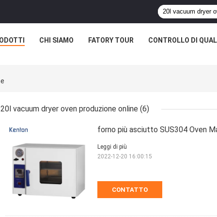
ODOTTI
CHI SIAMO
FATORY TOUR
CONTROLLO DI QUAL
ne
20l vacuum dryer oven produzione online
(6)
forno più asciutto SUS304 Oven Ma
Leggi di più
2022-12-20 16:00:15
CONTATTO