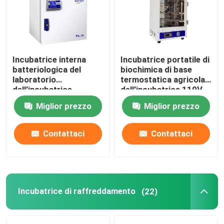
Fatory Tour
Incubatrice interna
Incubatrice portatile di
Controllo di qualità
batteriologica del
biochimica di base
laboratorio
termostatica agricola
dell'incubatrice
dell'incubatrice 110V
Contattaci
SUS304 di alta
220V
Miglior prezzo
Miglior prezzo
precisione
notizie
Contattaci
Contattaci
Tutti i casi
Forno più asciutto del laboratorio
Incubatrice di raffreddamento
(22)
Forno di essiccazione industriale