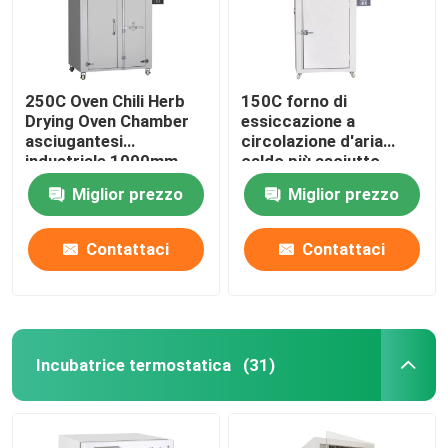
250C Oven Chili Herb
150C forno di
Drying Oven Chamber
essiccazione a
asciugantesi
circolazione d'aria
industriale 1000mm
caldo più asciutto
industriale
Miglior prezzo
Miglior prezzo
commerciale del forno
5kw
Contattaci
Contattaci
Casa
Incubatrice termostatica
(31)
Prodotti
Chi siamo