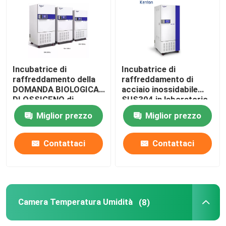
Incubatrice termostatica
Incubatrice di raffreddamento
Incubatrice di
Incubatrice di
raffreddamento della
raffreddamento di
DOMANDA BIOLOGICA
acciaio inossidabile
Camera Temperatura Umidità
DI OSSIGENO di
SUS304 in laboratorio
microbiologia per
medico 400L
Miglior prezzo
Miglior prezzo
cultura batterica 110V
Camera climatizzata
220V
Contattaci
Contattaci
Governo laminare del flusso d'aria
Gabinetto di sicurezza biologica
Camera Temperatura Umidità
(8)
Forno essiccatore sottovuoto