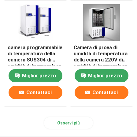
Shaker Incubator orbitale
Incubatrice di CO2
camera programmabile
Camera di prova di
Incubatore anaerobico
di temperatura della
umidità di temperatura
camera SUS304 di
della camera 220V di
umidità di temperatura
umidità di temperatura
65C
dell'OEM
Camere per test ambientali
Miglior prezzo
Miglior prezzo
Agitatore incubatore per piastrine
Contattaci
Contattaci
Forno a muffola
Osservi più
Bagnomaria da laboratorio