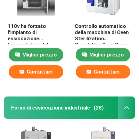
110v ha forzato
Controllo automatico
l'impianto di
della macchina di Oven
essiccazione
Sterilization
termostatico del
Circulating Oven Dryer
laboratorio del forno
dell'aria calda di DHG
Miglior prezzo
Miglior prezzo
60Hz dell'essicazione
per convezione
Contattaci
Contattaci
Forno di essiccazione industriale
(28)