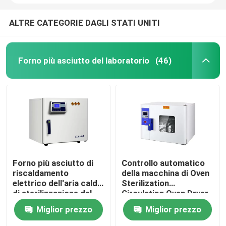
ALTRE CATEGORIE DAGLI STATI UNITI
Forno più asciutto del laboratorio
(46)
Forno più asciutto di
Controllo automatico
riscaldamento
della macchina di Oven
elettrico dell'aria calda
Sterilization
di sterilizzazione del
Circulating Oven Dryer
forno SUS304 del
dell'aria calda di DHG
Miglior prezzo
Miglior prezzo
laboratorio