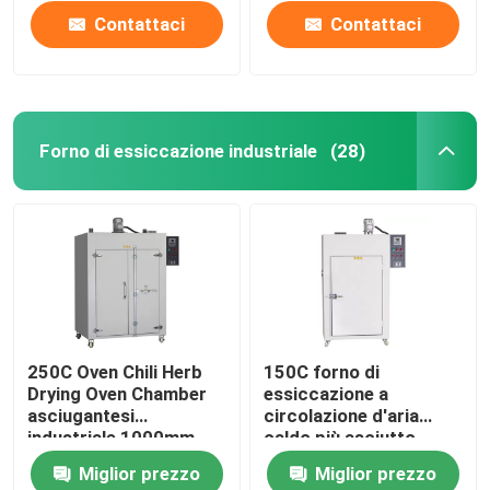
Contattaci
Contattaci
Forno di essiccazione industriale
(28)
Casa
250C Oven Chili Herb
150C forno di
Drying Oven Chamber
essiccazione a
Prodotti
asciugantesi
circolazione d'aria
industriale 1000mm
caldo più asciutto
industriale
Miglior prezzo
Miglior prezzo
commerciale del forno
Chi siamo