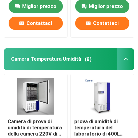
medico 400L
microbiologia per
Miglior prezzo
Miglior prezzo
cultura batterica 110V
Shaker Incubator orbitale
220V
Contattaci
Contattaci
Incubatrice di CO2
Incubatore anaerobico
Camera Temperatura Umidità
(8)
Camere per test ambientali
Agitatore incubatore per piastrine
Forno a muffola
Camera di prova di
prova di umidità di
umidità di temperatura
temperatura del
Bagnomaria da laboratorio
della camera 220V di
laboratorio di 400L