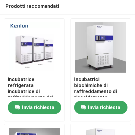
Prodotti raccomandati
incubatrice
Incubatrici
refrigerata
biochimiche di
incubatrice di
raffreddamento di
Casa
raffreddamento del
riscaldamento
laboratorio di
Invia richiesta
Invia richiesta
controllo di
Prodotti
programma di 110V
220V
Chi siamo