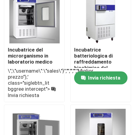
Fatory Tour
Controllo di qualità
Incubatrice del
Incubatrice
Contattaci
microrganismo in
batteriologica di
laboratorio medico
raffreddamento
biochimica del
\",\"username\":\"sales\"}","","","","Miglior
laboratorio interno dei
notizie
prezzo");'
Invia richiesta
batteri
class="siglebtn_lit
dell'incubatrice
bggree intercept">
SUS304
Tutti i casi
Invia richiesta
Forno più asciutto del laboratorio
Forno di essiccazione industriale