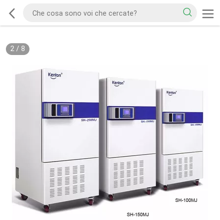
2
/
8