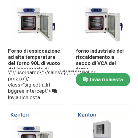
Fatory Tour
Controllo di qualità
Forno di essiccazione
forno industriale del
Contattaci
ad alta temperatura
riscaldamento a
del forno 90L di vuoto
secco di VCA del
del laboratorio di
forno
\",\"username\":\"sales\"}","","","","Miglior
acciaio inossidabile
dell'essiccazione
notizie
prezzo");'
Invia richiesta
sotto vuoto di 1250W
class="siglebtn_lit
SUS304
bggree intercept">
Tutti i casi
Invia richiesta
Forno più asciutto del laboratorio
Forno di essiccazione industriale