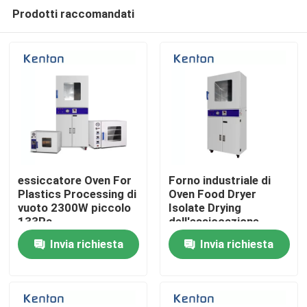
Prodotti raccomandati
essiccatore Oven For
Forno industriale di
Plastics Processing di
Oven Food Dryer
vuoto 2300W piccolo
Isolate Drying
Casa
133Pa
dell'essiccazione
sotto vuoto di SS316L
Invia richiesta
Invia richiesta
Prodotti
Chi siamo