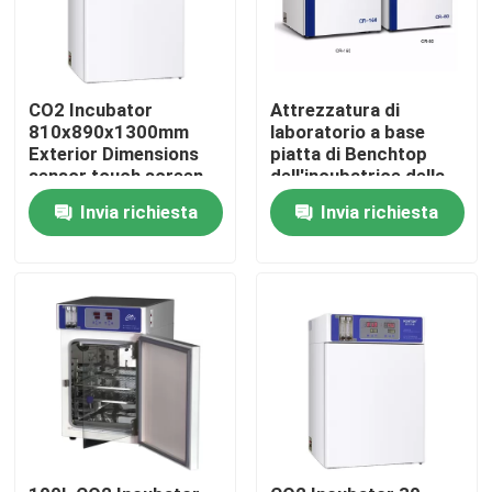
CO2 Incubator
Attrezzatura di
810x890x1300mm
laboratorio a base
Exterior Dimensions
piatta di Benchtop
sensor touch screen
dell'incubatrice della
coltura cellulare di
Invia richiesta
Invia richiesta
CO2 grande per la
medicina di
microbiologia
Casa
Chi siamo
Contatti