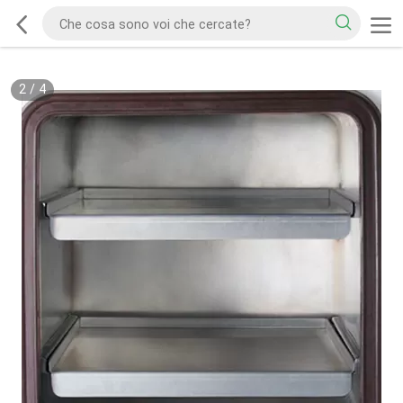
2
/
4