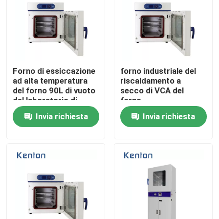
Fatory Tour
Controllo di qualità
Forno di essiccazione
forno industriale del
ad alta temperatura
riscaldamento a
Contattaci
del forno 90L di vuoto
secco di VCA del
del laboratorio di
forno
acciaio inossidabile
dell'essiccazione
Invia richiesta
Invia richiesta
sotto vuoto di 1250W
notizie
SUS304
Tutti i casi
Forno più asciutto del laboratorio
Forno di essiccazione industriale