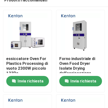
essiccatore Oven For
Forno industriale di
Plastics Processing di
Oven Food Dryer
vuoto 2300W piccolo
Isolate Drying
133Pa
dell'essiccazione
Casa
sotto vuoto di SS316L
Invia richiesta
Invia richiesta
Prodotti
Chi siamo