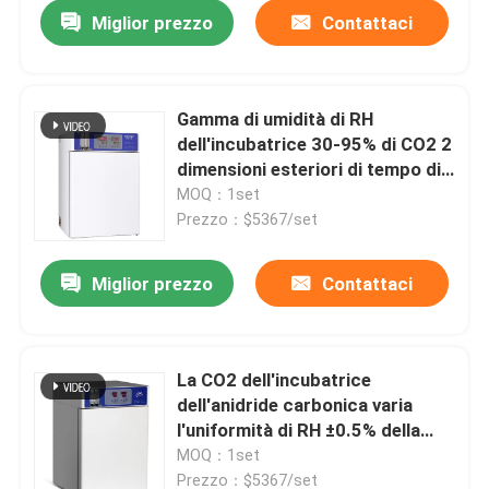
Miglior prezzo
Contattaci
Gamma di umidità di RH
dell'incubatrice 30-95% di CO2 2
dimensioni esteriori di tempo di
recupero 810x890x1300mm di
MOQ：1set
CO2 di minuti
Prezzo：$5367/set
Miglior prezzo
Contattaci
Casa
La CO2 dell'incubatrice
dell'anidride carbonica varia
Prodotti
l'uniformità di RH ±0.5% della
gamma di umidità 0-20% 30-95%
MOQ：1set
Chi siamo
Prezzo：$5367/set