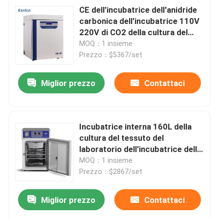
CE dell'incubatrice dell'anidride
carbonica dell'incubatrice 110V
220V di CO2 della cultura del
tessuto per il laboratorio medico
MOQ：1 insieme
Prezzo：$5367/set
Miglior prezzo
Contattaci
Incubatrice interna 160L della
cultura del tessuto del
laboratorio dell'incubatrice della
coltura cellulare di acciaio
MOQ：1 insieme
inossidabile
Prezzo：$2867/set
Miglior prezzo
Contattaci