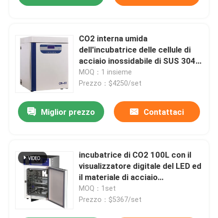
CO2 interna umida
dell'incubatrice delle cellule di
acciaio inossidabile di SUS 304
dell'incubatrice di CO2 del
MOQ：1 insieme
laboratorio
Prezzo：$4250/set
Miglior prezzo
Contattaci
incubatrice di CO2 100L con il
visualizzatore digitale del LED ed
il materiale di acciaio
inossidabile
MOQ：1set
Prezzo：$5367/set