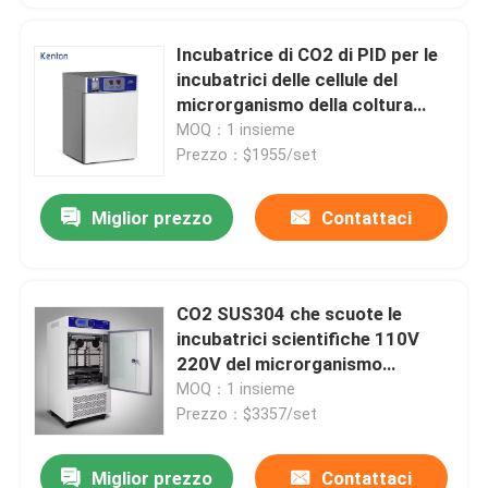
Incubatrice di CO2 di PID per le
incubatrici delle cellule del
microrganismo della coltura
cellulare
MOQ：1 insieme
Prezzo：$1955/set
Miglior prezzo
Contattaci
CO2 SUS304 che scuote le
incubatrici scientifiche 110V
220V del microrganismo
dell'incubatrice
MOQ：1 insieme
Prezzo：$3357/set
Miglior prezzo
Contattaci