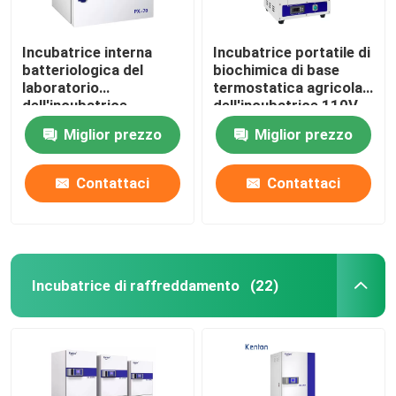
Incubatrice interna
Incubatrice portatile di
batteriologica del
biochimica di base
laboratorio
termostatica agricola
dell'incubatrice
dell'incubatrice 110V
SUS304 di alta
220V
Miglior prezzo
Miglior prezzo
precisione
Contattaci
Contattaci
Incubatrice di raffreddamento
(22)