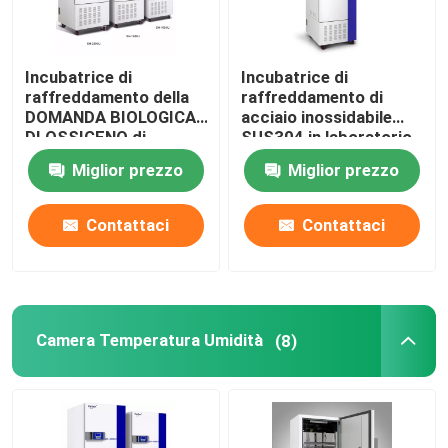
Incubatrice di
Incubatrice di
raffreddamento della
raffreddamento di
DOMANDA BIOLOGICA
acciaio inossidabile
DI OSSIGENO di
SUS304 in laboratorio
microbiologia per
medico 400L
Miglior prezzo
Miglior prezzo
cultura batterica 110V
220V
Contattaci
Contattaci
Camera Temperatura Umidità
(8)