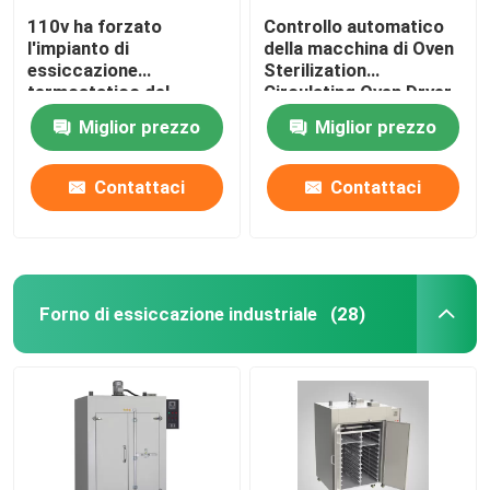
110v ha forzato
Controllo automatico
l'impianto di
della macchina di Oven
essiccazione
Sterilization
termostatico del
Circulating Oven Dryer
laboratorio del forno
dell'aria calda di DHG
Miglior prezzo
Miglior prezzo
60Hz dell'essicazione
per convezione
Contattaci
Contattaci
Forno di essiccazione industriale
(28)