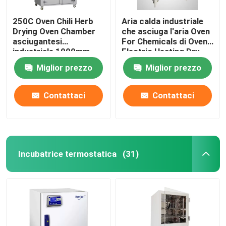
250C Oven Chili Herb
Aria calda industriale
Drying Oven Chamber
che asciuga l'aria Oven
asciugantesi
For Chemicals di Oven
industriale 1000mm
Electric Heating Dry
Hot
Miglior prezzo
Miglior prezzo
Contattaci
Contattaci
Incubatrice termostatica
(31)