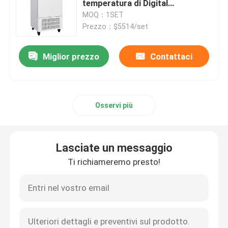
temperatura di Digital
dell'incubatrice di CO2 della
MOQ：1SET
Shaker Incubator orbitale
DOMANDA BIOLOGICA DI
Prezzo：$5514/set
OSSIGENO di Constant
Temperature del laboratorio
Miglior prezzo
Contattaci
Incubatrice di CO2
Incubatore anaerobico
Osservi più
Camere per test ambientali
Lasciate un messaggio
Agitatore incubatore per piastrine
Ti richiameremo presto!
Forno a muffola
Bagnomaria da laboratorio