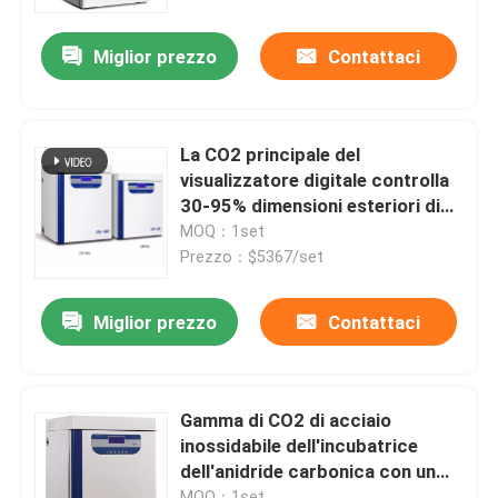
Miglior prezzo
Contattaci
Fatory Tour
Controllo di qualità
La CO2 principale del
visualizzatore digitale controlla
Contattaci
30-95% dimensioni esteriori di
RH 810x890x1300mm
MOQ：1set
Prezzo：$5367/set
notizie
Miglior prezzo
Contattaci
Tutti i casi
Forno più asciutto del laboratorio
Gamma di CO2 di acciaio
inossidabile dell'incubatrice
dell'anidride carbonica con un
Forno di essiccazione industriale
tempo di recupero di 2 minuti
MOQ：1set