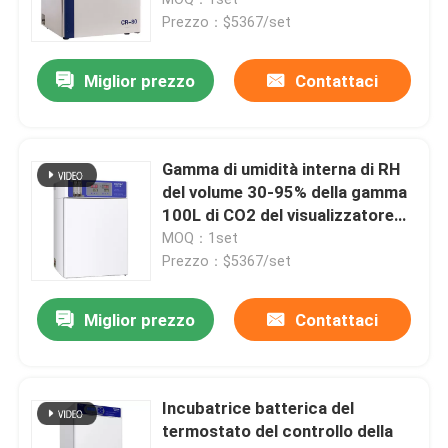
Prezzo：$5367/set
Incubatrice termostatica
Miglior prezzo
Contattaci
Incubatrice di raffreddamento
Gamma di umidità interna di RH
Camera Temperatura Umidità
del volume 30-95% della gamma
100L di CO2 del visualizzatore
digitale del LED
MOQ：1set
Camera climatizzata
Prezzo：$5367/set
Governo laminare del flusso d'aria
Miglior prezzo
Contattaci
Gabinetto di sicurezza biologica
Incubatrice batterica del
termostato del controllo della
Forno essiccatore sottovuoto