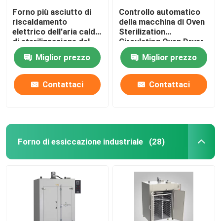
Forno più asciutto di
Controllo automatico
riscaldamento
della macchina di Oven
elettrico dell'aria calda
Sterilization
di sterilizzazione del
Circulating Oven Dryer
forno SUS304 del
dell'aria calda di DHG
Miglior prezzo
Miglior prezzo
laboratorio
Contattaci
Contattaci
Forno di essiccazione industriale
(28)