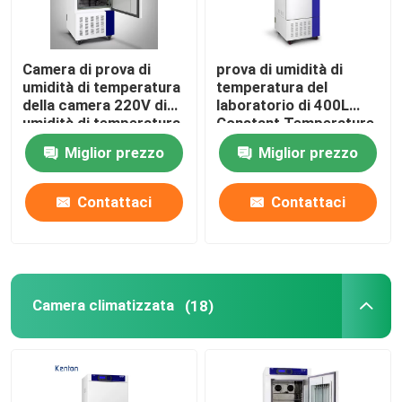
Camera di prova di
prova di umidità di
umidità di temperatura
temperatura del
della camera 220V di
laboratorio di 400L
umidità di temperatura
Constant Temperature
dell'OEM
And Humidity Chamber
Miglior prezzo
Miglior prezzo
Contattaci
Contattaci
Camera climatizzata
(18)