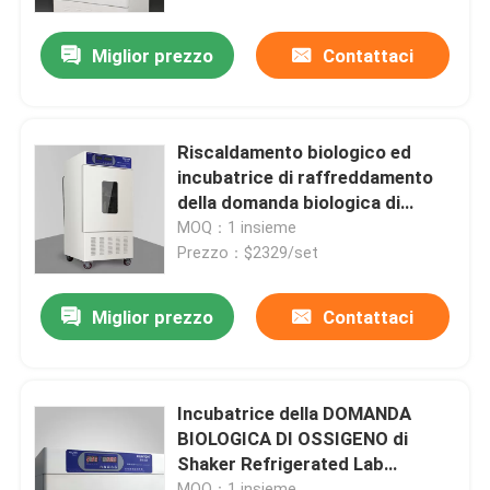
biochimica 0-65C
Miglior prezzo
Contattaci
Fatory Tour
Controllo di qualità
Riscaldamento biologico ed
incubatrice di raffreddamento
Contattaci
della domanda biologica di
ossigeno del laboratorio della
MOQ：1 insieme
lampada di luce UV
Prezzo：$2329/set
notizie
dell'incubatrice
Miglior prezzo
Contattaci
Tutti i casi
Forno più asciutto del laboratorio
Incubatrice della DOMANDA
BIOLOGICA DI OSSIGENO di
Shaker Refrigerated Lab
Forno di essiccazione industriale
dell'incubatrice di -20~65C in
MOQ：1 insieme