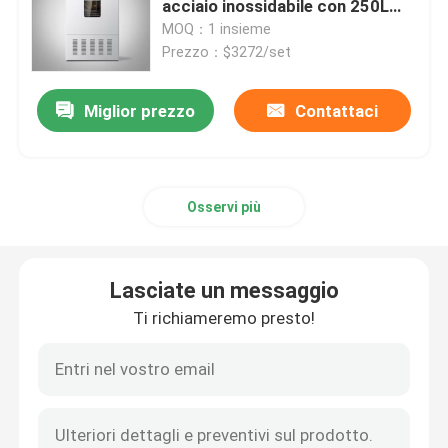
acciaio inossidabile con 250L
refrigerato
MOQ：1 insieme
Shaker Incubator orbitale
Prezzo：$3272/set
Miglior prezzo
Contattaci
Incubatrice di CO2
Incubatore anaerobico
Osservi più
Camere per test ambientali
Lasciate un messaggio
Agitatore incubatore per piastrine
Ti richiameremo presto!
Forno a muffola
Bagnomaria da laboratorio