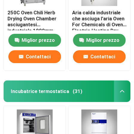
250C Oven Chili Herb
Aria calda industriale
Drying Oven Chamber
che asciuga l'aria Oven
asciugantesi
For Chemicals di Oven
industriale 1000mm
Electric Heating Dry
Hot
Miglior prezzo
Miglior prezzo
Contattaci
Contattaci
Incubatrice termostatica
(31)