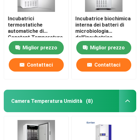
Incubatrici
Incubatrice biochimica
termostatiche
interna dei batteri di
automatiche di
microbiologia
Constant Temperature
dell'incubatrice
Biological
SUS304
Miglior prezzo
Miglior prezzo
dell'incubatrice del
laboratorio
Contattaci
Contattaci
Camera Temperatura Umidità
(8)