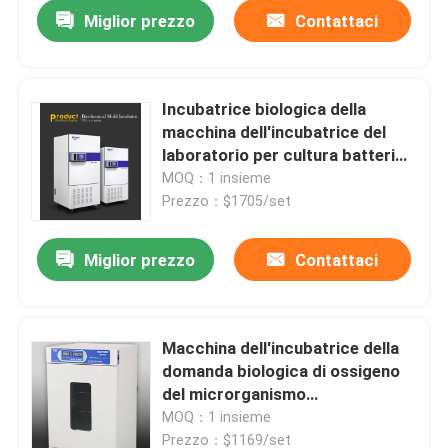
Miglior prezzo
Contattaci
Incubatrice biologica della
macchina dell'incubatrice del
laboratorio per cultura batterica
110V 220V
MOQ：1 insieme
Prezzo：$1705/set
Miglior prezzo
Contattaci
Casa
Macchina dell'incubatrice della
domanda biologica di ossigeno
Prodotti
del microrganismo
dell'incubatrice refrigerata
MOQ：1 insieme
domanda biologica di ossigeno
Chi siamo
Prezzo：$1169/set