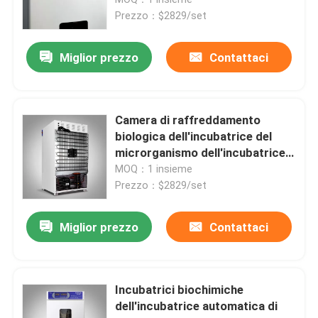
microbiologia
Prezzo：$2829/set
Incubatrice termostatica
Miglior prezzo
Contattaci
Incubatrice di raffreddamento
Camera di raffreddamento
Camera Temperatura Umidità
biologica dell'incubatrice del
microrganismo dell'incubatrice
150L del laboratorio
MOQ：1 insieme
Camera climatizzata
Prezzo：$2829/set
Governo laminare del flusso d'aria
Miglior prezzo
Contattaci
Gabinetto di sicurezza biologica
Incubatrici biochimiche
dell'incubatrice automatica di
Forno essiccatore sottovuoto